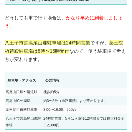
どうしても車で行く場合は、
かなり早めに到着しましょ
う
。
八王子市営高尾山麓駐車場は24時間営業
ですが、
薬王院
祈祷殿駐車場は8時〜16時受付
なので、使う駐車場で考え
方が変わります。
駐車場・アクセス
公式情報
高尾山口駅〜清滝駅
徒歩約5分
高尾山IC〜周辺
約3〜5分（道路事情により変わります）
薬王院祈祷殿駐車場
8:00〜16:00、250台
八王子市営高尾山麓駐
24時間営業、5月は入庫後12時間までは最大料金全
車場
日2,000円