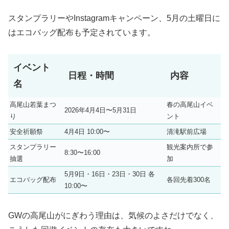
スタンプラリーやInstagramキャンペーン、5月の土曜日に
はエコバッグ配布も予定されています。
イベント
日程・時間
内容
名
高尾山若葉まつ
春の高尾山イベ
2026年4月4日〜5月31日
り
ント
安全祈願祭
4月4日 10:00〜
清滝駅前広場
スタンプラリー
観光案内所で参
8:30〜16:00
抽選
加
5月9日・16日・23日・30日 各
エコバッグ配布
各回先着300名
10:00〜
GWの高尾山がにぎわう理由は、気候のよさだけでなく、