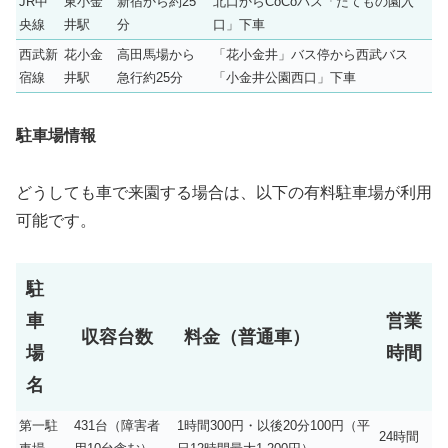
JR中
東小金
新宿から約25
北口からCoCoバス「たてもの園入
央線
井駅
分
口」下車
西武新
花小金
高田馬場から
「花小金井」バス停から西武バス
宿線
井駅
急行約25分
「小金井公園西口」下車
駐車場情報
どうしても車で来園する場合は、以下の有料駐車場が利用
可能です。
駐
車
営業
収容台数
料金（普通車）
場
時間
名
第一駐
431台（障害者
1時間300円・以後20分100円（平
24時間