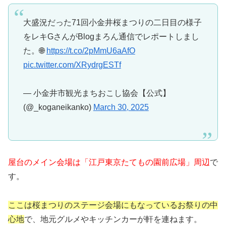
大盛況だった71回小金井桜まつりの二日目の様子
をレキGさんがBlogまろん通信でレポートしまし
た。🌐
https://t.co/2pMmU6aAfO
pic.twitter.com/XRydrgESTf
— 小金井市観光まちおこし協会【公式】
(@_koganeikanko)
March 30, 2025
屋台のメイン会場は「江戸東京たてもの園前広場」周辺
で
す。
ここは桜まつりのステージ会場にもなっているお祭りの中
心地
で、地元グルメやキッチンカーが軒を連ねます。