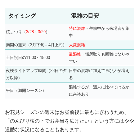
タイミング
混雑の目安
特に混雑
・午前中から来場者が集
桜まつり（
3/28
・
3/29
）
中
満開の週末（3月下旬～4月上旬）
大変混雑
最混雑
・場所取りも困難になりや
土日祝日の11:00～15:00
すい
夜桜ライトアップ時間（28日の夕
日中の混雑に加えて再び人が増え
方以降）
る
混雑するが、週末に比べてはるか
平日（満開シーズン）
に余裕あり
お花見シーズンの週末はお昼前後に最もにぎわうため、
「のんびり桜の下でお弁当を広げたい」という方にはやや
過酷な状況になることもあります。