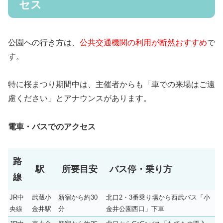
セス
公園への行き方は、
公共交通機関の利用が断然おすすめ
で
す。
特に桜まつり期間中は、主催者からも「車での来場はご遠
慮ください」とアナウンスがあります。
電車・バスでのアクセス
路
駅
所要目安
バス停・乗り方
線
JR中
武蔵小
新宿から約30
北口2・3番乗り場から西武バス「小
央線
金井駅
分
金井公園西口」下車