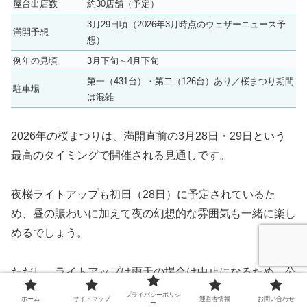
屋台出店数
約30店舗（予定）
3月29日頃（2026年3月時点のウェザーニュース予
満開予想
想）
例年の見頃
3月下旬～4月下旬
第一（431台）・第二（126台）あり／桜まつり期間
駐車場
は混雑
2026年の桜まつりは、満開直前の3月28日・29日という
最高のタイミングで開催される見通しです。
夜桜ライトアップも初日（28日）に予定されているた
め、昼の賑わいに加えて夜の幻想的な雰囲気も一緒に楽し
めるでしょう。
ただし、ライトアップは雨天の場合は中止になるため、公
式情報を必ずチェックしてください。
プライバシーポリシ
ホーム
サイトマップ
運営者情報
お問い合わせ
ー